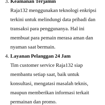
Keamanan Terjamin
Raja132 menggunakan teknologi enkripsi
terkini untuk melindungi data pribadi dan
transaksi para penggunanya. Hal ini
membuat para pemain merasa aman dan
nyaman saat bermain.
Layanan Pelanggan 24 Jam
Tim customer service Raja132 siap
membantu setiap saat, baik untuk
konsultasi, mengatasi masalah teknis,
maupun memberikan informasi terkait
permainan dan promo.